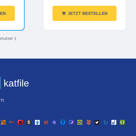
LEN
JETZT BESTELLEN
enutzer :)
katfile
rn