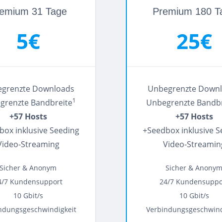
emium 31 Tage
Premium 180 T
5€
25€
grenzte Downloads
Unbegrenzte Down
1
grenzte Bandbreite
Unbegrenzte Bandbr
+57 Hosts
+57 Hosts
box inklusive Seeding
+Seedbox inklusive S
Video-Streaming
Video-Streamin
Sicher & Anonym
Sicher & Anony
4/7 Kundensupport
24/7 Kundensuppo
10 Gbit/s
10 Gbit/s
ndungsgeschwindigkeit
Verbindungsgeschwind