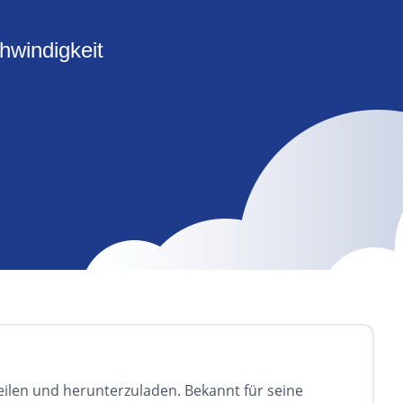
hwindigkeit
G
 teilen und herunterzuladen. Bekannt für seine