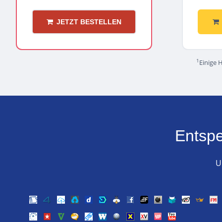
JETZT BESTELLEN
1
Einige 
Entsp
U