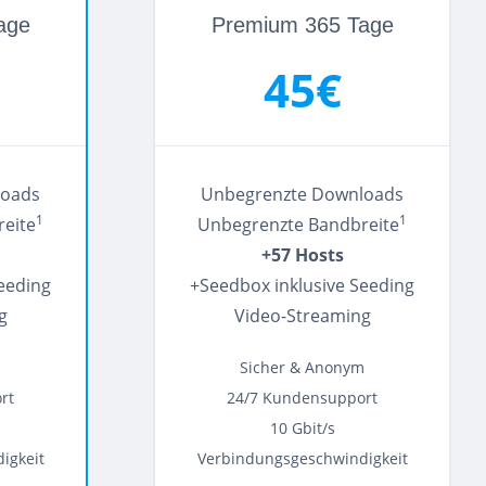
age
Premium 365 Tage
45€
loads
Unbegrenzte Downloads
1
1
eite
Unbegrenzte Bandbreite
+57 Hosts
eeding
+Seedbox inklusive Seeding
g
Video-Streaming
m
Sicher & Anonym
rt
24/7 Kundensupport
10 Gbit/s
igkeit
Verbindungsgeschwindigkeit