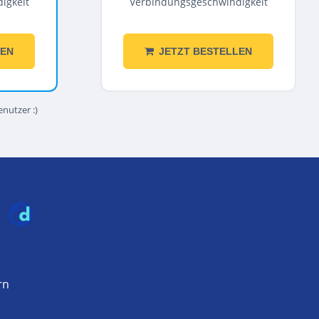
igkeit
Verbindungsgeschwindigkeit
LEN
JETZT BESTELLEN
enutzer :)
n
rn