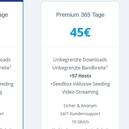
age
Premium 365 Tage
45€
loads
Unbegrenzte Downloads
1
1
eite
Unbegrenzte Bandbreite
+57 Hosts
eeding
+Seedbox inklusive Seeding
g
Video-Streaming
m
Sicher & Anonym
rt
24/7 Kundensupport
10 Gbit/s