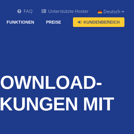
FAQ
Unterstützte Hoster
Deutsch
FUNKTIONEN
PREISE
KUNDENBEREICH
DDOWNLOAD-
NKUNGEN MIT