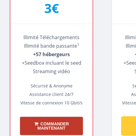
3€
Illimité Téléchargements
Illi
1
Illimité bande passante
Illi
+57 hébergeurs
+Seedbox incluant le seed
+Seed
Streaming vidéo
Sécurisé & Anonyme
S
Assistance client 24/7
As
Vitesse de connexion 10 Gbit/s
Vitess
COMMANDER
MAINTENANT