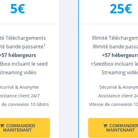
5€
25€
mité Téléchargements
Illimité Télécharge
1
mité bande passante
Illimité bande pass
+57 hébergeurs
+57 hébergeur
box incluant le seed
+Seedbox incluant l
Streaming vidéo
Streaming vidé
écurisé & Anonyme
Sécurisé & Anony
sistance client 24/7
Assistance client 2
e de connexion 10 Gbit/s
Vitesse de connexion 10
COMMANDER
COMMANDE
MAINTENANT
MAINTENANT