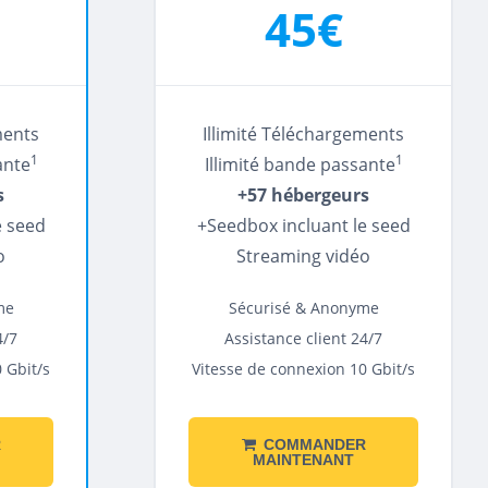
45€
ments
Illimité Téléchargements
1
1
ante
Illimité bande passante
s
+57 hébergeurs
e seed
+Seedbox incluant le seed
o
Streaming vidéo
me
Sécurisé & Anonyme
4/7
Assistance client 24/7
 Gbit/s
Vitesse de connexion 10 Gbit/s
R
COMMANDER
MAINTENANT