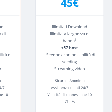
45€
ad
Illimitati Download
a di
Illimitata larghezza di
1
banda
+57 host
lità di
+Seedbox con possibilità di
seeding
o
Streaming video
o
Sicuro e Anonimo
4/7
Assistenza clienti 24/7
ne 10
Velocità di connessione 10
Gbit/s