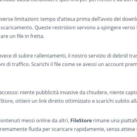
erse limitazioni: tempo d’attesa prima dell’avvio del downloa
lo scaricamento. Queste restrizioni servono a spingere ve
e un file in fretta.
Invece di subire rallentamenti, il nostro servizio di debrid tr
ni di traffico. Scarichi il file come se avessi un account pr
’accesso: niente pubblicità invasive da chiudere, niente captc
eStore, ottieni un link diretto ottimizzato e scarichi subito a
 contenuti messi online da altri,
FileStore
rimane una piattaf
tremamente fluida per scaricare rapidamente, senza attese 