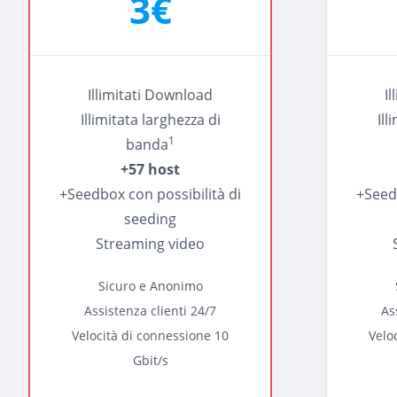
3€
Illimitati Download
I
Illimitata larghezza di
Ill
1
banda
+57 host
+Seedbox con possibilità di
+Seedb
seeding
Streaming video
Sicuro e Anonimo
Assistenza clienti 24/7
As
Velocità di connessione 10
Velo
Gbit/s