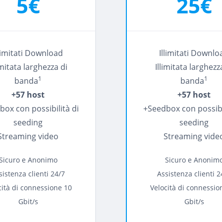
5€
25€
llimitati Download
Illimitati Downlo
imitata larghezza di
Illimitata larghezz
1
1
banda
banda
+57 host
+57 host
ox con possibilità di
+Seedbox con possibi
seeding
seeding
Streaming video
Streaming vide
Sicuro e Anonimo
Sicuro e Anonim
sistenza clienti 24/7
Assistenza clienti 2
cità di connessione 10
Velocità di connessio
Gbit/s
Gbit/s