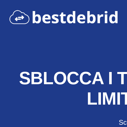
SBLOCCA I T
LIMI
Sca