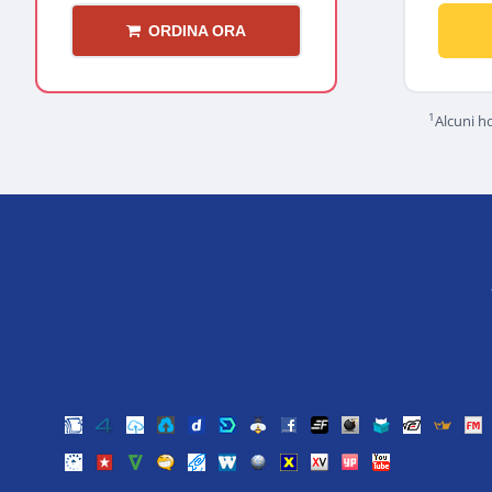
ORDINA ORA
1
Alcuni ho