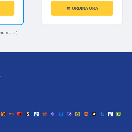
ORDINA ORA
 normale :)
e