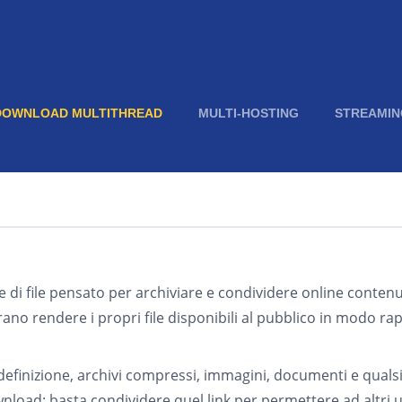
DOWNLOAD MULTITHREAD
MULTI-HOSTING
STREAMIN
e di file pensato per archiviare e condividere online contenut
rano rendere i propri file disponibili al pubblico in modo ra
definizione, archivi compressi, immagini, documenti e qualsiasi
oad: basta condividere quel link per permettere ad altri ut